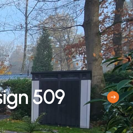
s
i
g
n
5
0
9