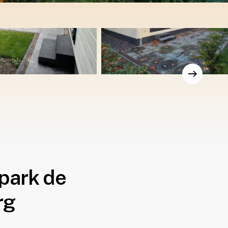
park de
rg