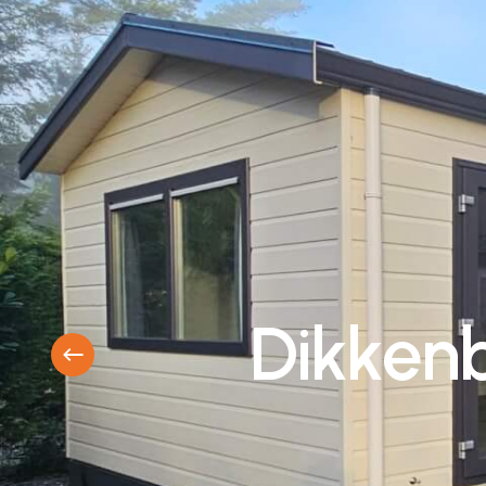
D
i
k
k
e
n