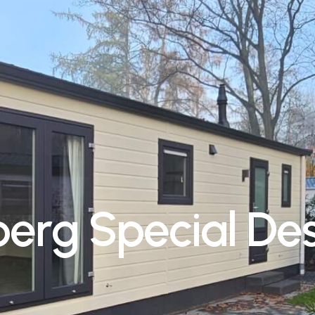
b
e
r
g
S
p
e
c
i
a
l
D
e