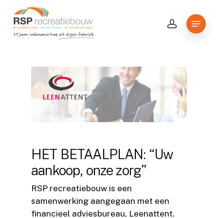
Skip
to
Menu
account
Close
main
Menu
content
HET BETAALPLAN: “Uw
aankoop, onze zorg”
RSP recreatiebouw is een
samenwerking aangegaan met een
financieel adviesbureau, Leenattent.