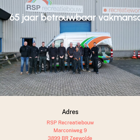
schap
65 jaar betrouwbaar vakmansc
Adres
RSP Recreatiebouw
Marconiweg 9
3899 BR Zeewolde