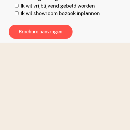
Ik wil vrijblijvend gebeld worden
Ik wil showroom bezoek inplannen
Adres
RSP Recreatiebouw
Marconiweg 9
3899 BR Zeewolde
Contact