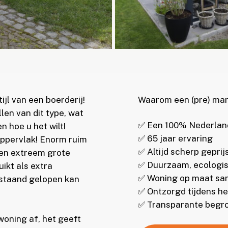
jl van een boerderij!
Waarom een (pre) ma
len van dit type, wat
✅ Een 100% Nederlands
n hoe u het wilt!
✅ 65 jaar ervaring
ppervlak! Enorm ruim
✅ Altijd scherp geprij
een extreem grote
✅ Duurzaam, ecologis
ikt als extra
✅ Woning op maat sa
 staand gelopen kan
✅ Ontzorgd tijdens he
✅ Transparante begro
oning af, het geeft