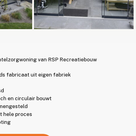
ntelzorgwoning van RSP Recreatiebouw
 fabricaat uit eigen fabriek
sd
ch en circulair bouwt
mengesteld
t hele proces
ting