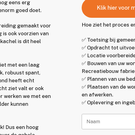
 nog eens erg
Klik hier voor 
 enorm goed doet.
Hoe ziet het proces er
ereiding gemaakt voor
 is ook voorzien van
✅ Toetsing bij gemee
achel is dit heel
✅ Opdracht tot uitvoe
✅ Locatie voorbereid
✅ Bouwen van uw woni
iet met een laag
Recreatiebouw fabrie
ok, robuust spant,
✅ Plannen van uw bed
ond heeft echt
✅ Plaatsen van de won
ht ziet valt er ook
en afwerken.
er werken we met een
✅ Oplevering en ingeb
lder kunnen
ijk! Dus een hoog