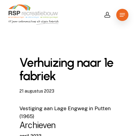
Skip
to
Menu
account
Close
main
Menu
content
Verhuizing naar 1e
fabriek
21 augustus 2023
Vestiging aan Lage Engweg in Putten
(1965)
Archieven
april 2023