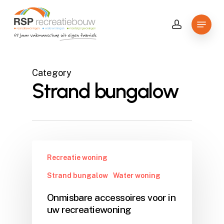
Skip
to
Menu
account
Close
main
Menu
content
Category
Strand bungalow
Recreatie woning
Strand bungalow
Water woning
Onmisbare accessoires voor in
uw recreatiewoning