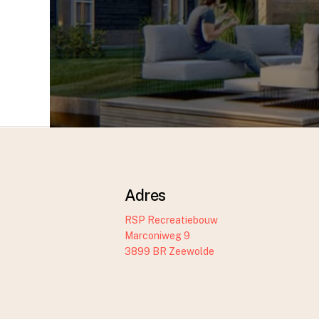
Adres
RSP Recreatiebouw
Marconiweg 9
3899 BR Zeewolde