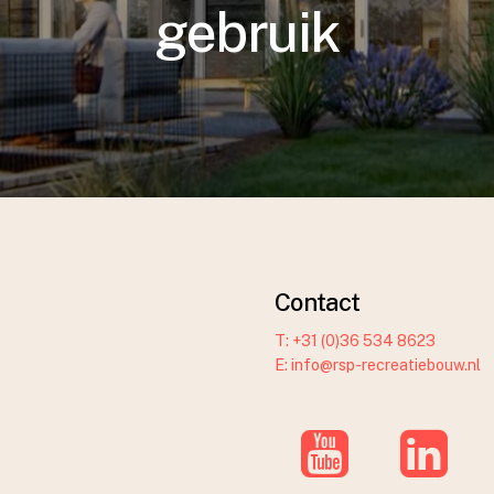
gebruik
Contact
T: +31 (0)36 534 8623
E: info@rsp-recreatiebouw.nl