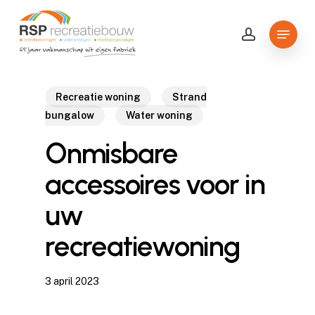
Skip
to
Menu
account
Close
main
Menu
content
Recreatie woning
Strand
bungalow
Water woning
Onmisbare
accessoires voor in
uw
recreatiewoning
3 april 2023